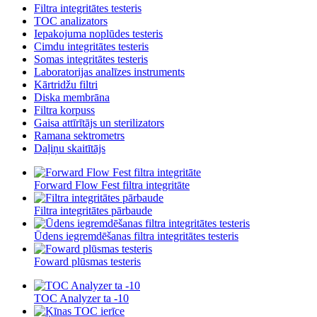
Filtra integritātes testeris
TOC analizators
Iepakojuma noplūdes testeris
Cimdu integritātes testeris
Somas integritātes testeris
Laboratorijas analīzes instruments
Kārtridžu filtri
Diska membrāna
Filtra korpuss
Gaisa attīrītājs un sterilizators
Ramana sektrometrs
Daļiņu skaitītājs
Forward Flow Fest filtra integritāte
Filtra integritātes pārbaude
Ūdens iegremdēšanas filtra integritātes testeris
Foward plūsmas testeris
TOC Analyzer ta -10