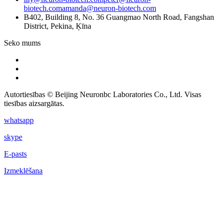
biotech.com
amanda@neuron-biotech.com
B402, Building 8, No. 36 Guangmao North Road, Fangshan
District, Pekina, Ķīna
Seko mums
Autortiesības © Beijing Neuronbc Laboratories Co., Ltd. Visas
tiesības aizsargātas.
whatsapp
skype
E-pasts
Izmeklēšana