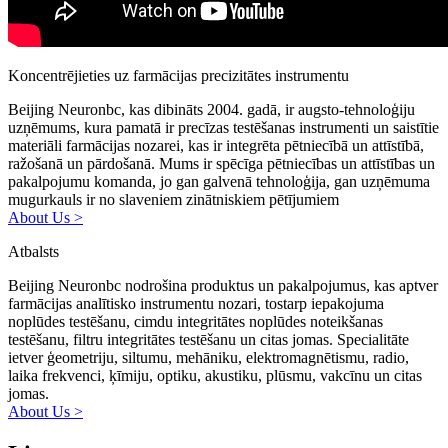
Koncentrējieties uz farmācijas precizitātes instrumentu
Beijing Neuronbc, kas dibināts 2004. gadā, ir augsto-tehnoloģiju
uzņēmums, kura pamatā ir precīzas testēšanas instrumenti un saistītie
materiāli farmācijas nozarei, kas ir integrēta pētniecībā un attīstībā,
ražošanā un pārdošanā. Mums ir spēcīga pētniecības un attīstības un
pakalpojumu komanda, jo gan galvenā tehnoloģija, gan uzņēmuma
mugurkauls ir no slaveniem zinātniskiem pētījumiem
About Us >
Atbalsts
Beijing Neuronbc nodrošina produktus un pakalpojumus, kas aptver
farmācijas analītisko instrumentu nozari, tostarp iepakojuma
noplūdes testēšanu, cimdu integritātes noplūdes noteikšanas
testēšanu, filtru integritātes testēšanu un citas jomas. Specialitāte
ietver ģeometriju, siltumu, mehāniku, elektromagnētismu, radio,
laika frekvenci, ķīmiju, optiku, akustiku, plūsmu, vakcīnu un citas
jomas.
About Us >