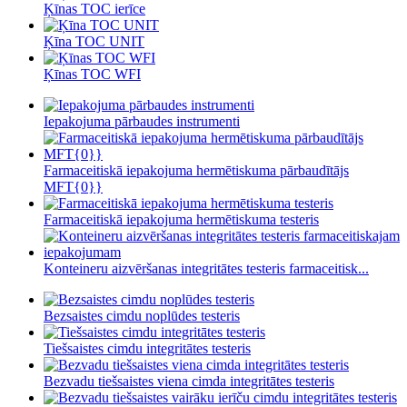
Ķīnas TOC ierīce
Ķīna TOC UNIT
Ķīnas TOC WFI
Iepakojuma pārbaudes instrumenti
Farmaceitiskā iepakojuma hermētiskuma pārbaudītājs
MFT{0}}
Farmaceitiskā iepakojuma hermētiskuma testeris
Konteineru aizvēršanas integritātes testeris farmaceitisk...
Bezsaistes cimdu noplūdes testeris
Tiešsaistes cimdu integritātes testeris
Bezvadu tiešsaistes viena cimda integritātes testeris