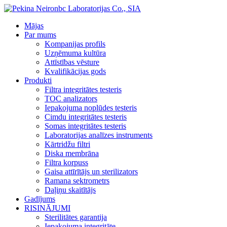
Mājas
Par mums
Kompanijas profils
Uzņēmuma kultūra
Attīstības vēsture
Kvalifikācijas gods
Produkti
Filtra integritātes testeris
TOC analizators
Iepakojuma noplūdes testeris
Cimdu integritātes testeris
Somas integritātes testeris
Laboratorijas analīzes instruments
Kārtridžu filtri
Diska membrāna
Filtra korpuss
Gaisa attīrītājs un sterilizators
Ramana sektrometrs
Daļiņu skaitītājs
Gadījums
RISINĀJUMI
Sterilitātes garantija
Iepakojuma integritāte