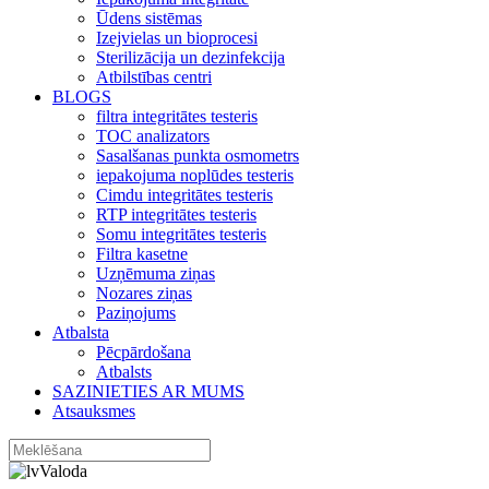
Ūdens sistēmas
Izejvielas un bioprocesi
Sterilizācija un dezinfekcija
Atbilstības centri
BLOGS
filtra integritātes testeris
TOC analizators
Sasalšanas punkta osmometrs
iepakojuma noplūdes testeris
Cimdu integritātes testeris
RTP integritātes testeris
Somu integritātes testeris
Filtra kasetne
Uzņēmuma ziņas
Nozares ziņas
Paziņojums
Atbalsta
Pēcpārdošana
Atbalsts
SAZINIETIES AR MUMS
Atsauksmes
Valoda