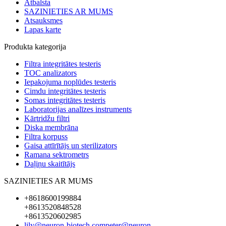
Atbalsta
SAZINIETIES AR MUMS
Atsauksmes
Lapas karte
Produkta kategorija
Filtra integritātes testeris
TOC analizators
Iepakojuma noplūdes testeris
Cimdu integritātes testeris
Somas integritātes testeris
Laboratorijas analīzes instruments
Kārtridžu filtri
Diska membrāna
Filtra korpuss
Gaisa attīrītājs un sterilizators
Ramana sektrometrs
Daļiņu skaitītājs
SAZINIETIES AR MUMS
+8618600199884
+8613520848528
+8613520602985
lily@neuron-biotech.com
peter@neuron-