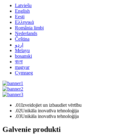
Latviešu
English
Eesti
Ελληνικά
România limbi
Nederlands
Čeština
اردو
Melayu
bosanski
বাংলা
magyar
Cymraeg
.01
Izveidojiet un izbaudiet vērtību
.02
Unikāla inovatīva tehnoloģija
.03
Unikāla inovatīva tehnoloģija
Galvenie produkti