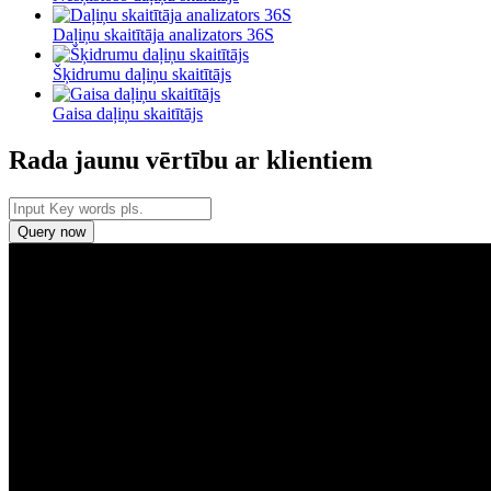
Daļiņu skaitītāja analizators 36S
Šķidrumu daļiņu skaitītājs
Gaisa daļiņu skaitītājs
Rada jaunu vērtību ar klientiem