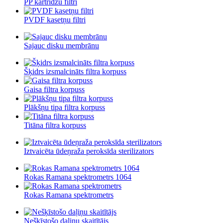
PP kārtridžu filtri
PVDF kasetņu filtri
Sajauc disku membrānu
Šķidrs izsmalcināts filtra korpuss
Gaisa filtra korpuss
Plākšņu tipa filtra korpuss
Titāna filtra korpuss
Iztvaicēta ūdeņraža peroksīda sterilizators
Rokas Ramana spektrometrs 1064
Rokas Ramana spektrometrs
Nešķīstošo daļiņu skaitītājs