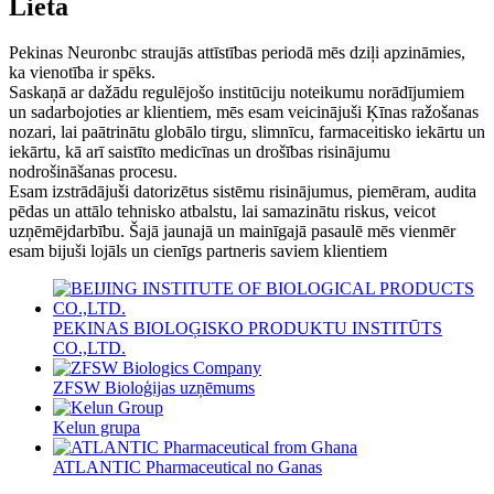
Lieta
Pekinas Neuronbc straujās attīstības periodā mēs dziļi apzināmies,
ka vienotība ir spēks.
Saskaņā ar dažādu regulējošo institūciju noteikumu norādījumiem
un sadarbojoties ar klientiem, mēs esam veicinājuši Ķīnas ražošanas
nozari, lai paātrinātu globālo tirgu, slimnīcu, farmaceitisko iekārtu un
iekārtu, kā arī saistīto medicīnas un drošības risinājumu
nodrošināšanas procesu.
Esam izstrādājuši datorizētus sistēmu risinājumus, piemēram, audita
pēdas un attālo tehnisko atbalstu, lai samazinātu riskus, veicot
uzņēmējdarbību. Šajā jaunajā un mainīgajā pasaulē mēs vienmēr
esam bijuši lojāls un cienīgs partneris saviem klientiem
PEKINAS BIOLOĢISKO PRODUKTU INSTITŪTS
CO.,LTD.
ZFSW Bioloģijas uzņēmums
Kelun grupa
ATLANTIC Pharmaceutical no Ganas